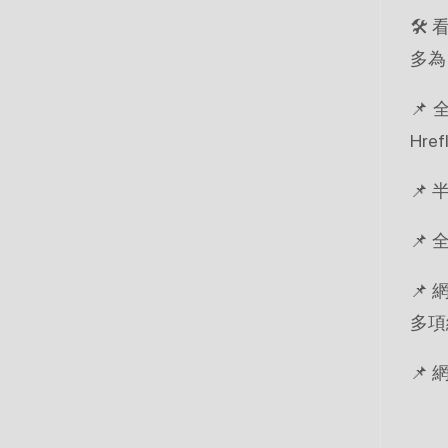
🛠
多為
📌
Hre
📌 
📌 
📌
多項
📌