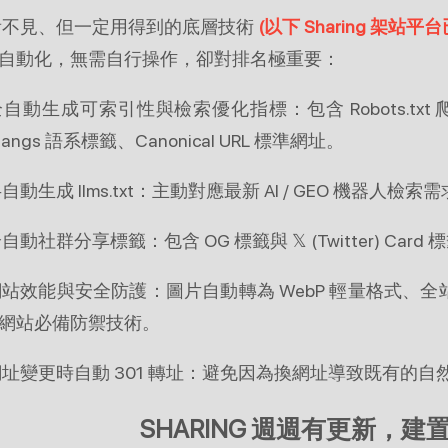
 看不見、但一定用得到的底層技術
(以下 Sharing 架站
自動化，無需自行操作，卻對排名極重要：
 全自動生成可索引性與檢索優化指標：包含 Robots.txt 爬
flangs 語系標籤、Canonical URL 標準網址。
半自動生成 llms.txt：主動對應最新 AI / GEO 機器人檢索
全自動社群分享標籤：包含 OG 標籤與 𝕏 (Twitter) Card 
 網站效能與安全防護：圖片自動轉為 WebP 輕量格式、全站 SSL
網站必備防禦技術。
 網址變更時自動 301 轉址：避免因為換網址導致既有的
SHARING 週週有更新，