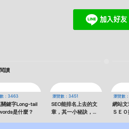
閱讀
數：3463
瀏覽數：3451
瀏覽數：
關鍵字Long-tail
SEO能排名上去的文
網站文
ywords是什麼？
章，其一小秘訣，用
ＳＥＯ
講的、講白話【口語
是否有
文章】要多
呢？