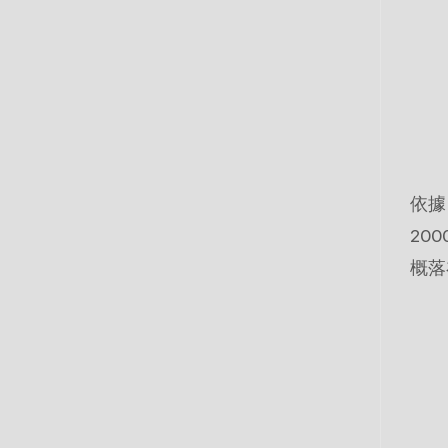
依據
20
概落